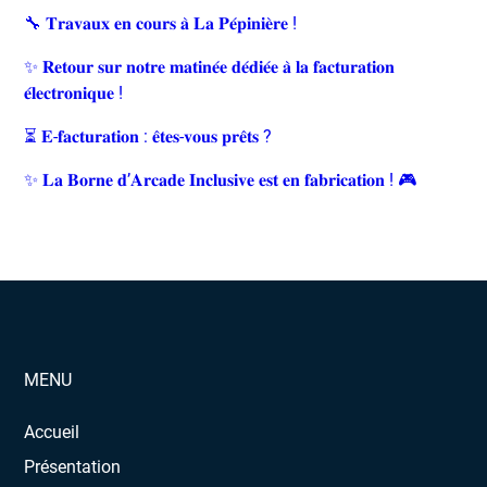
🔧 𝐓𝐫𝐚𝐯𝐚𝐮𝐱 𝐞𝐧 𝐜𝐨𝐮𝐫𝐬 𝐚̀ 𝐋𝐚 𝐏𝐞́𝐩𝐢𝐧𝐢𝐞̀𝐫𝐞 !
✨ 𝐑𝐞𝐭𝐨𝐮𝐫 𝐬𝐮𝐫 𝐧𝐨𝐭𝐫𝐞 𝐦𝐚𝐭𝐢𝐧𝐞́𝐞 𝐝𝐞́𝐝𝐢𝐞́𝐞 𝐚̀ 𝐥𝐚 𝐟𝐚𝐜𝐭𝐮𝐫𝐚𝐭𝐢𝐨𝐧
𝐞́𝐥𝐞𝐜𝐭𝐫𝐨𝐧𝐢𝐪𝐮𝐞 !
⏳ 𝐄-𝐟𝐚𝐜𝐭𝐮𝐫𝐚𝐭𝐢𝐨𝐧 : 𝐞̂𝐭𝐞𝐬-𝐯𝐨𝐮𝐬 𝐩𝐫𝐞̂𝐭𝐬 ?
✨ 𝐋𝐚 𝐁𝐨𝐫𝐧𝐞 𝐝’𝐀𝐫𝐜𝐚𝐝𝐞 𝐈𝐧𝐜𝐥𝐮𝐬𝐢𝐯𝐞 𝐞𝐬𝐭 𝐞𝐧 𝐟𝐚𝐛𝐫𝐢𝐜𝐚𝐭𝐢𝐨𝐧 ! 🎮
MENU
Accueil
Présentation