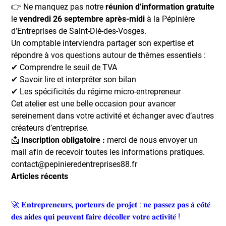
👉 Ne manquez pas notre
réunion d’information gratuite
le
vendredi 26 septembre après-midi
à la Pépinière
d’Entreprises de Saint-Dié-des-Vosges.
Un comptable interviendra partager son expertise et
répondre à vos questions autour de thèmes essentiels :
✔ Comprendre le seuil de TVA
✔ Savoir lire et interpréter son bilan
✔ Les spécificités du régime micro-entrepreneur
Cet atelier est une belle occasion pour avancer
sereinement dans votre activité et échanger avec d’autres
créateurs d’entreprise.
📩
Inscription obligatoire :
merci de nous envoyer un
mail afin de recevoir toutes les informations pratiques.
contact@pepinieredentreprises88.fr
Articles récents
🚀 𝐄𝐧𝐭𝐫𝐞𝐩𝐫𝐞𝐧𝐞𝐮𝐫𝐬, 𝐩𝐨𝐫𝐭𝐞𝐮𝐫𝐬 𝐝𝐞 𝐩𝐫𝐨𝐣𝐞𝐭 : 𝐧𝐞 𝐩𝐚𝐬𝐬𝐞𝐳 𝐩𝐚𝐬 𝐚̀ 𝐜𝐨̂𝐭𝐞́
𝐝𝐞𝐬 𝐚𝐢𝐝𝐞𝐬 𝐪𝐮𝐢 𝐩𝐞𝐮𝐯𝐞𝐧𝐭 𝐟𝐚𝐢𝐫𝐞 𝐝𝐞́𝐜𝐨𝐥𝐥𝐞𝐫 𝐯𝐨𝐭𝐫𝐞 𝐚𝐜𝐭𝐢𝐯𝐢𝐭𝐞́ !