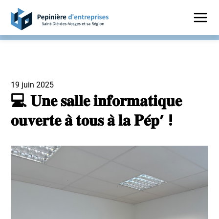
19 juin 2025
💻 𝐔𝐧𝐞 𝐬𝐚𝐥𝐥𝐞 𝐢𝐧𝐟𝐨𝐫𝐦𝐚𝐭𝐢𝐪𝐮𝐞
𝐨𝐮𝐯𝐞𝐫𝐭𝐞 𝐚̀ 𝐭𝐨𝐮𝐬 𝐚̀ 𝐥𝐚 𝐏𝐞́𝐩’ !