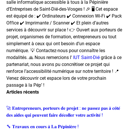
salle informatique accessible à tous à la Pépinière
d’Entreprises de Saint-Dié-des-Vosges ! 🎉 🖥️ Cet espace
est équipé de : ✔️ Ordinateurs ✔️ Connexion Wi-Fi ✔️ Pack
Office ✔️ Imprimante / Scanner ✔️ Et plein d’autres
services à découvrir sur place ! 👉 Ouvert aux porteurs de
projet, organismes de formation, entrepreneurs ou tout
simplement à ceux qui ont besoin d’un espace
numérique. 💡 Contactez-nous pour connaître les
modalités. 🙏 Nous remercions l'
IUT Saint-Dié
grâce à ce
partenariat, nous avons pu concrétiser ce projet qui
renforce l’accessibilité numérique sur notre territoire ! 📍
Venez découvrir cet espace lors de votre prochain
passage à la Pép’ !
Articles récents
🚀 𝐄𝐧𝐭𝐫𝐞𝐩𝐫𝐞𝐧𝐞𝐮𝐫𝐬, 𝐩𝐨𝐫𝐭𝐞𝐮𝐫𝐬 𝐝𝐞 𝐩𝐫𝐨𝐣𝐞𝐭 : 𝐧𝐞 𝐩𝐚𝐬𝐬𝐞𝐳 𝐩𝐚𝐬 𝐚̀ 𝐜𝐨̂𝐭𝐞́
𝐝𝐞𝐬 𝐚𝐢𝐝𝐞𝐬 𝐪𝐮𝐢 𝐩𝐞𝐮𝐯𝐞𝐧𝐭 𝐟𝐚𝐢𝐫𝐞 𝐝𝐞́𝐜𝐨𝐥𝐥𝐞𝐫 𝐯𝐨𝐭𝐫𝐞 𝐚𝐜𝐭𝐢𝐯𝐢𝐭𝐞́ !
🔧 𝐓𝐫𝐚𝐯𝐚𝐮𝐱 𝐞𝐧 𝐜𝐨𝐮𝐫𝐬 𝐚̀ 𝐋𝐚 𝐏𝐞́𝐩𝐢𝐧𝐢𝐞̀𝐫𝐞 !