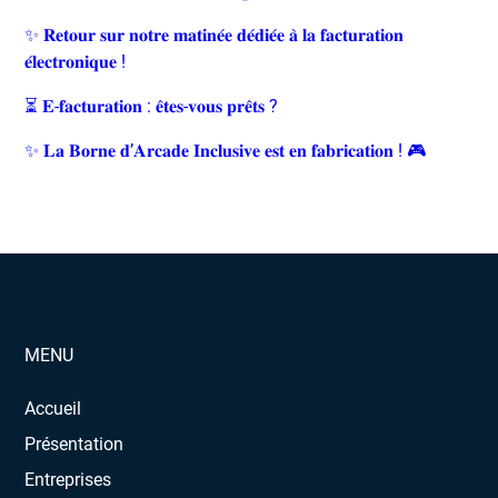
✨ 𝐑𝐞𝐭𝐨𝐮𝐫 𝐬𝐮𝐫 𝐧𝐨𝐭𝐫𝐞 𝐦𝐚𝐭𝐢𝐧𝐞́𝐞 𝐝𝐞́𝐝𝐢𝐞́𝐞 𝐚̀ 𝐥𝐚 𝐟𝐚𝐜𝐭𝐮𝐫𝐚𝐭𝐢𝐨𝐧
𝐞́𝐥𝐞𝐜𝐭𝐫𝐨𝐧𝐢𝐪𝐮𝐞 !
⏳ 𝐄-𝐟𝐚𝐜𝐭𝐮𝐫𝐚𝐭𝐢𝐨𝐧 : 𝐞̂𝐭𝐞𝐬-𝐯𝐨𝐮𝐬 𝐩𝐫𝐞̂𝐭𝐬 ?
✨ 𝐋𝐚 𝐁𝐨𝐫𝐧𝐞 𝐝’𝐀𝐫𝐜𝐚𝐝𝐞 𝐈𝐧𝐜𝐥𝐮𝐬𝐢𝐯𝐞 𝐞𝐬𝐭 𝐞𝐧 𝐟𝐚𝐛𝐫𝐢𝐜𝐚𝐭𝐢𝐨𝐧 ! 🎮
MENU
Accueil
Présentation
Entreprises