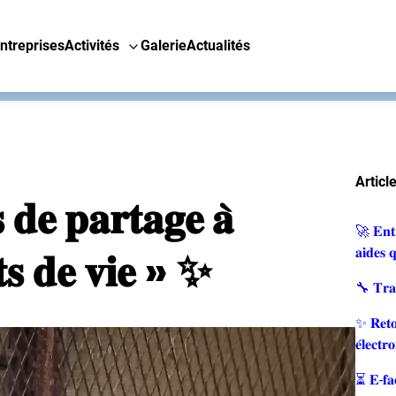
ntreprises
Activités
Galerie
Actualités
Articl
𝐝𝐞 𝐩𝐚𝐫𝐭𝐚𝐠𝐞 𝐚̀
🚀 𝐄𝐧𝐭𝐫
𝐚𝐭𝐬 𝐝𝐞 𝐯𝐢𝐞 » ✨
𝐚𝐢𝐝𝐞𝐬 𝐪
🔧 𝐓𝐫𝐚𝐯
✨ 𝐑𝐞𝐭𝐨𝐮
𝐞́𝐥𝐞𝐜𝐭𝐫
⏳ 𝐄-𝐟𝐚𝐜