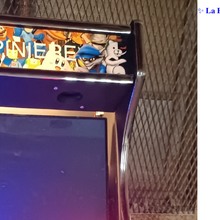
✨ 𝐋𝐚 𝐁𝐨