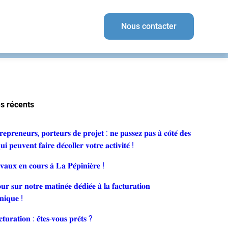
Nous contacter
es récents
𝐩𝐫𝐞𝐧𝐞𝐮𝐫𝐬, 𝐩𝐨𝐫𝐭𝐞𝐮𝐫𝐬 𝐝𝐞 𝐩𝐫𝐨𝐣𝐞𝐭 : 𝐧𝐞 𝐩𝐚𝐬𝐬𝐞𝐳 𝐩𝐚𝐬 𝐚̀ 𝐜𝐨̂𝐭𝐞́ 𝐝𝐞𝐬
𝐮𝐢 𝐩𝐞𝐮𝐯𝐞𝐧𝐭 𝐟𝐚𝐢𝐫𝐞 𝐝𝐞́𝐜𝐨𝐥𝐥𝐞𝐫 𝐯𝐨𝐭𝐫𝐞 𝐚𝐜𝐭𝐢𝐯𝐢𝐭𝐞́ !
𝐮𝐱 𝐞𝐧 𝐜𝐨𝐮𝐫𝐬 𝐚̀ 𝐋𝐚 𝐏𝐞́𝐩𝐢𝐧𝐢𝐞̀𝐫𝐞 !
𝐫 𝐬𝐮𝐫 𝐧𝐨𝐭𝐫𝐞 𝐦𝐚𝐭𝐢𝐧𝐞́𝐞 𝐝𝐞́𝐝𝐢𝐞́𝐞 𝐚̀ 𝐥𝐚 𝐟𝐚𝐜𝐭𝐮𝐫𝐚𝐭𝐢𝐨𝐧
𝐨𝐧𝐢𝐪𝐮𝐞 !
𝐮𝐫𝐚𝐭𝐢𝐨𝐧 : 𝐞̂𝐭𝐞𝐬-𝐯𝐨𝐮𝐬 𝐩𝐫𝐞̂𝐭𝐬 ?