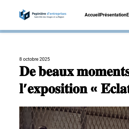
Accueil
Présentation
E
8 octobre 2025
𝐃𝐞 𝐛𝐞𝐚𝐮𝐱 𝐦𝐨𝐦𝐞𝐧𝐭𝐬 
𝐥’𝐞𝐱𝐩𝐨𝐬𝐢𝐭𝐢𝐨𝐧 « 𝐄́𝐜𝐥