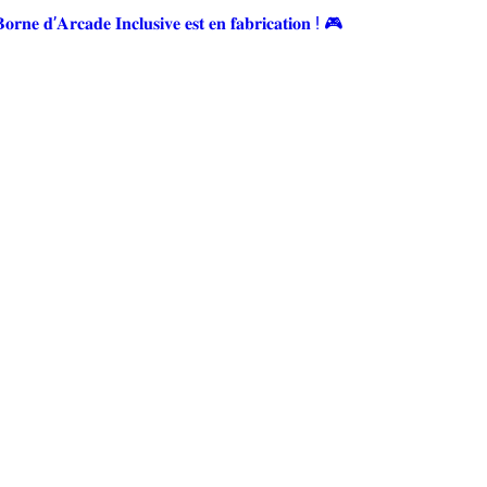
𝐫𝐧𝐞 𝐝’𝐀𝐫𝐜𝐚𝐝𝐞 𝐈𝐧𝐜𝐥𝐮𝐬𝐢𝐯𝐞 𝐞𝐬𝐭 𝐞𝐧 𝐟𝐚𝐛𝐫𝐢𝐜𝐚𝐭𝐢𝐨𝐧 ! 🎮